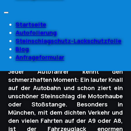
Maximaler
Lackschutz für
Startseite
Autofolierung
Steinschlagschutz-Lackschutzfolie
Ihr Auto
Blog
Anfrageformular
Jeder Autofahrer kennt den
schmerzhaften Moment: Ein lauter Knall
auf der Autobahn und schon ziert ein
unschöner Steinschlag die Motorhaube
oder Stoßstange. Besonders in
München, mit dem dichten Verkehr und
den vielen Fahrten auf der A9 oder A8,
ist der Fahrzeuglack enormen